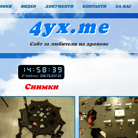
ИМКИ
ВИДЕО
ДОКУМЕНТИ
КОНТАКТИ
ЗА НАС
4yx.me
Сайт за любители на дронове
IP Address:
216.73.217.31
Снимки