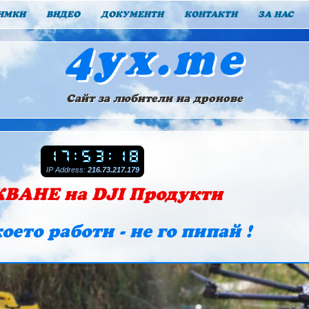
ИМКИ
ВИДЕО
ДОКУМЕНТИ
КОНТАКТИ
ЗА НАС
4yx.me
Сайт за любители на дронове
IP Address:
216.73.217.179
ВАНЕ на DJI Продукти
оето работи - не го пипай !