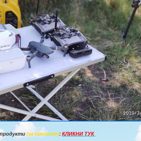
 продукти
(за смелите)
:
КЛИКНИ ТУК