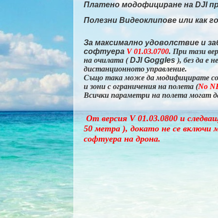
Платено модофициране на DJI 
Полезни Видеоклипове или как г
За максимално удоволствие и заб
софтуера
V 01.03.0700
. При тази в
на очилата
(
DJI Goggles
), без да е
дистанционното управление.
Също така може да модифицирате соф
и
зони с ограничения на полета (
No N
Всички параметри на полета могат да
От версия V 01.03.0800 и следващ
50 метра ), докато не се включи
софтуера на дрона.