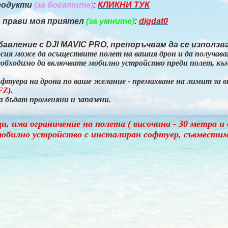
продукти
(за богатите)
:
КЛИКНИ ТУК
о прави моя приятел
(за умните)
:
digdat0
авление с DJI MAVIC PRO, препоръчвам да се използва
ерсия може да осъществите полет на вашия дрон и да получав
 необходимо да включвате мобилно устройство преди полет, къ
туера на дрона по ваше желание - премахване на лимит за
в
FZ
)
.
 бъдат променяни и запазени.
и, има ограничение на полета ( височина - 30 метра и 
 мобилно устройство с инсталиран софтуер, съвместим