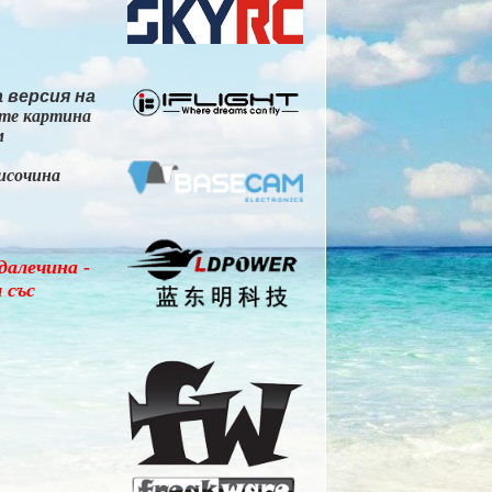
 версия на
ате картина
м
исочина
далечина -
 със